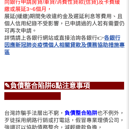
向銀行申請房貸/車貸/消費性貸款(信貸)及卡費緩
繳或展延3~6個月，
展延(緩繳)期間免收違約金及遲延利息等費用、且
個人信用紀錄不受影響，已申請過的人若有需要仍
可再次申請。
詳情請上各銀行網站或直接洽詢各銀行👉
各銀行
因應新冠肺炎疫情個人相關貸款及債務協助措施專
區
✎負債整合陷阱6點注意事項
台灣詐騙手法層出不窮，
負債整合陷阱
也不例外，
歹徒採用網路行銷或打電話，假冒專業理債公司，
強調可以協助債務整合，減輕繳款負擔，