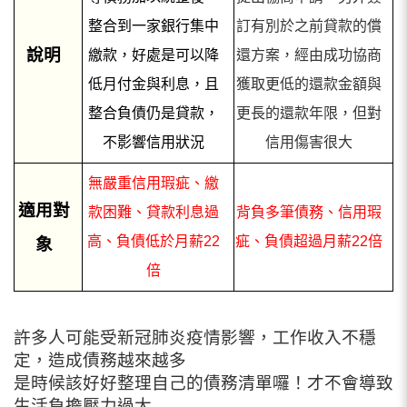
整合到一家銀行集中
訂有別於之前貸款的償
說明
繳款，好處是可以降
還方案，經由成功協商
低月付金與利息，且
獲取更低的還款金額與
整合負債仍是貸款，
更長的還款年限，但對
不影響信用狀況
信用傷害很大
無嚴重信用瑕疵、繳
適用對
款困難、貸款利息過
背負多筆債務、信用瑕
高、負債低於月薪22
疵
、負債超過月薪22倍
象
倍
許多人可能受新冠肺炎疫情影響，工作收入不穩
定，造成債務越來越多
是時候該好好整理自己的債務清單囉！才不會導致
生活負擔壓力過大