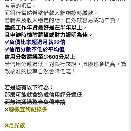
考量的項目，
而銀行當然希望借款人能夠按時繳款，
若職業及收入穩定的話，自然就容易成功申貸！
建議工作年資最好是在半年以上，
且申辦時檢附薪資或財力證明為佳。
✅
負債比未超過月薪22倍
✅
信用分數不低於平均值
信用分數建議至少600分以上
若信用分數過低，
對銀行來說，風險也會提高，
貸
款核准的機率自然會降低囉！
若是您有以下行為：
那麼可能就會造成信用評分過低
而無法通過整合負債申請
❌
聯徵查詢紀錄多
❌月光族