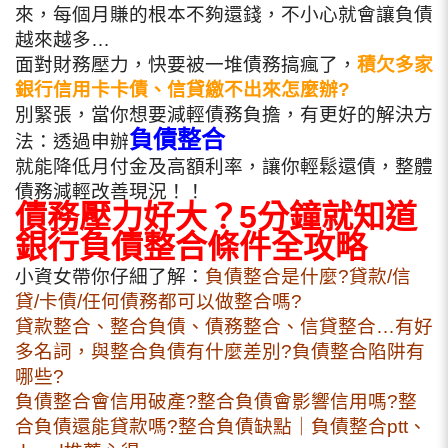
來，每個月賺的根本不夠還錢，不小心就會讓負債
越來越多…
面對財務壓力，快要被一堆債務搞瘋了，
積欠多家
銀行信用卡卡債、信貸繳不出來怎麼辦?
別緊張，當你想要減輕債務負擔，有更好的解決方
負債整合
法：透過申辦
就能降低月付金及高額利率，讓你輕鬆還債，整體
債務減輕改善現況！！
債務壓力好大？5分鐘就知道
銀行負債整合條件全攻略
小資女帶你仔細了解：
負債整合是什麼?貸款/信
貸/卡債/任何債務都可以做整合嗎?
貸款整合、整合負債、債務整合、信貸整合…有好
多名詞，與整合負債有什麼差別?負債整合陷阱有
哪些?
負債整合會信用破產?整合負債會影響信用嗎?整
合負債還能貸款嗎?整合負債缺點｜負債整合ptt、