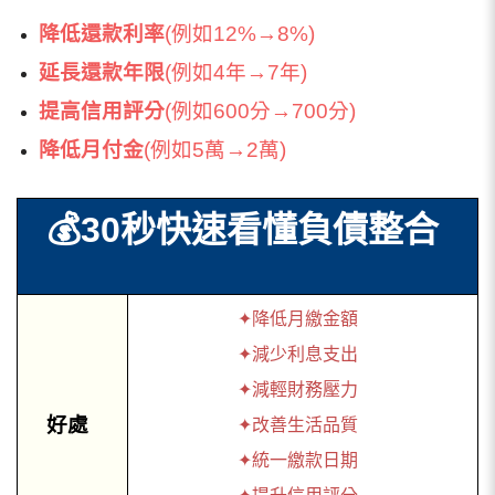
降低還款利率
(例如12%→8%)
延長還款年限
(例如4年→7年)
提高信用評分
(例如600分→700分)
降低月付金
(例如5萬→2萬)
💰
30秒快速看懂負債整合
✦降低月繳金額
✦減少利息支出
✦減輕財務壓力
好處
✦改善生活品質
✦統一繳款日期