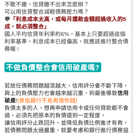
不敢不繳，信貸繳不出來怎麼辦？
可以用信貸整合減輕債務壓力嗎？
💬
「利息成本太高，或每月還款金額超過收入的5
成，就必須整合」
國人平均信貸年利率約6%，基本上只要超過這個
利率基準，利息成本已經偏高，就應該進行整合債
務喔
！
不做負債整合會信用破產嗎?
若放任債務問題越滾越大，信用評分會不斷下降，
肩上的負債壓力也會越來越沉重，到最後導致
信用
破產
!
(意指銀行不肯再借你錢)
負債太多的人，想再申請信用卡或任何貸款都不會
過，必須先把原本的負債還到一定程度，
讓信用評分止跌回升，並降低負債比例後才有救，
若債務問題太過嚴重，就要考慮和銀行進行債務協