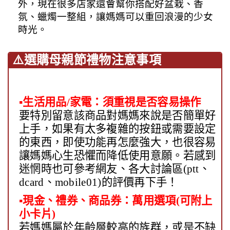
外，現在很多店家還會幫你搭配好盆栽、香
氛、蠟燭一整組，讓媽媽可以重回浪漫的少女
時光。
⚠️
選購母親節禮物注意事項
▪
生活用品/家電：須重視是否容易操作
要特別留意該商品對媽媽來說是否簡單好
上手，如果有太多複雜的按鈕或需要設定
的東西，即使功能再怎麼強大，也很容易
讓媽媽心生恐懼而降低使用意願。若感到
迷惘時也可參考網友、各大討論區(ptt、
dcard、mobile01)的評價再下手！
▪
現金、禮券、商品券：萬用選項(可附上
小卡片)
若媽媽屬於年齡層較高的族群，或是不缺