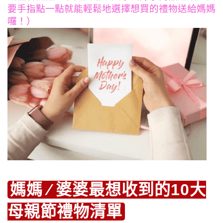
要手指點一點就能輕鬆地選擇想買的禮物送給媽媽
囉！）
媽媽 ∕ 婆婆最想收到的10大
母親節禮物清單