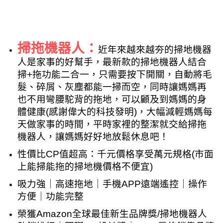
掃拖機器人：
近年來越來越夯的掃地機器
人是家事的好幫手，最新款的掃地機器人結合
掃+拖功能二合一，只需要按下開關，自動將毛
髮、碎屑、灰塵都能一掃而空，同時讓媽媽再
也不用彎腰駝背的拖地，可以顧及到媽媽的身
體健康(感謝偉大的科技發明)，大幅減輕媽媽每
天做家事的時間，平時家裡的整潔就交給掃拖
機器人，讓媽媽好好地放鬆休息吧！
性價比CP值超高：千元價格享受萬元規格(市面
上能掃能拖的掃地機價格不便宜)
吸力強｜高速拖地｜手機APP遠端遙控｜操作
方便｜功能完整
榮獲Amazon全球最佳新生品牌獎/掃地機器人