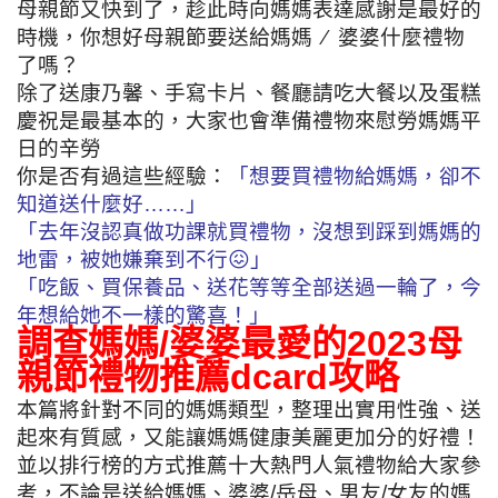
母親節又快到了，趁此時向媽媽表達感謝是最好的
時機，你想好母親節要送給媽媽 ∕ 婆婆什麼禮物
了嗎？
除了送康乃馨、手寫卡片、餐廳請吃大餐以及蛋糕
慶祝是最基本的，大家也會準備禮物來慰勞媽媽平
日的辛勞
你是否有過這些經驗：
「想要買禮物給媽媽，卻不
知道送什麼好……」
「去年沒認真做功課就買禮物，沒想到踩到媽媽的
地雷，被她嫌棄到不行😖」
「吃飯、買保養品、送花等等全部送過一輪了，今
年想給她不一樣的驚喜！」
調查媽媽/婆婆最愛的2023母
親節禮物推薦dcard攻略
本篇將針對不同的媽媽類型，整理出實用性強、送
起來有質感，又能讓媽媽健康美麗更加分的好禮！
並以排行榜的方式推薦十大熱門人氣禮物給大家參
考，不論是送給媽媽、婆婆/岳母、男友/女友的媽