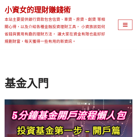
小資女的理財賺錢術
Skip
本站主要提供銀行貸款包含信貸、車貸、房貸、創貸 等相
to
關心得，以及介紹各種金融投資理財工具， 小資族該如何
content
省錢與實用有趣的理財方法， 讓大家在資金有限也能好好
規劃財富，每天獲得一些有用的新資訊。
基金入門