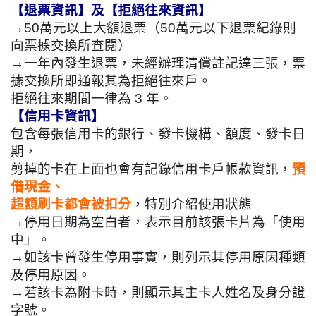
【退票資訊】及【拒絕往來資訊】
→50萬元以上大額退票（50萬元以下退票紀錄則
向票據交換所查閱）
→一年內發生退票，未經辦理清償註記達三張，票
據交換所即通報其為拒絕往來戶。
拒絕往來期間一律為 3 年。
【信用卡資訊】
包含每張信用卡的銀行、發卡機構、額度、發卡日
期，
剪掉的卡在上面也會有記錄信用卡戶帳款資訊，
預
借現金、
超額刷卡都會被扣分
，特別介紹使用狀態
→停用日期為空白者，表示目前該張卡片為「使用
中」。
→如該卡曾發生停用事實，則列示其停用原因種類
及停用原因。
→若該卡為附卡時，則顯示其主卡人姓名及身分證
字號。