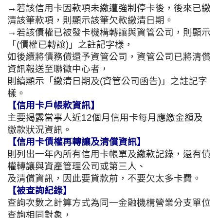
→若該信用卡因款項未繳遭強制停卡後，後來已繳
清該筆款項，則顯示該筆欠款繳清日期。
→若該債權已被發卡機構轉讓與資管公司，則顯示
「(債權已轉讓)」之註記字樣，
如後續將債務償還予資管公司，資管公司已將清償
資訊報送至聯徵中心者，
則續顯示「繳清日期及(資管公司函告)」之註記字
樣。
【信用卡戶帳款資訊】
主要揭露當事人近12個月信用卡每月應繳金額及
繳款狀況資訊。
【信用卡債權再轉讓及清償資訊】
則列出一年內所有信用卡帳單及繳款記錄，還有債
權轉讓與資產管理公司或第三人、
及清償資訊，因此要貸款前，不要欠太多卡費。
【被查詢紀錄】
查詢次數之計算方式為同一金融機構營業分支單位
查詢相同對象，