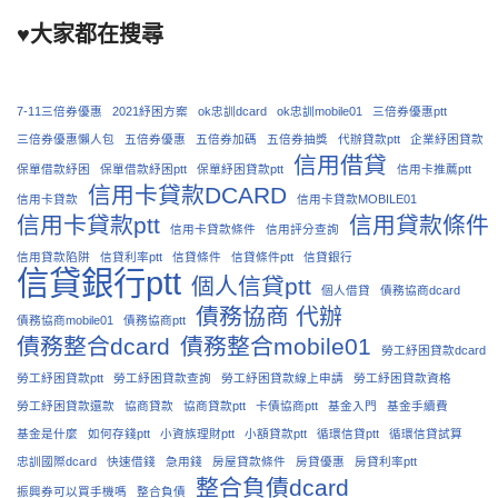
♥大家都在搜尋
7-11三倍券優惠
2021紓困方案
ok忠訓dcard
ok忠訓mobile01
三倍券優惠ptt
三倍券優惠懶人包
五倍券優惠
五倍券加碼
五倍券抽獎
代辦貸款ptt
企業紓困貸款
信用借貸
保單借款紓困
保單借款紓困ptt
保單紓困貸款ptt
信用卡推薦ptt
信用卡貸款DCARD
信用卡貸款
信用卡貸款MOBILE01
信用卡貸款ptt
信用貸款條件
信用卡貸款條件
信用評分查詢
信用貸款陷阱
信貸利率ptt
信貸條件
信貸條件ptt
信貸銀行
信貸銀行ptt
個人信貸ptt
個人借貸
債務協商dcard
債務協商 代辦
債務協商mobile01
債務協商ptt
債務整合dcard
債務整合mobile01
勞工紓困貸款dcard
勞工紓困貸款ptt
勞工紓困貸款查詢
勞工紓困貸款線上申請
勞工紓困貸款資格
勞工紓困貸款還款
協商貸款
協商貸款ptt
卡債協商ptt
基金入門
基金手續費
基金是什麼
如何存錢ptt
小資族理財ptt
小額貸款ptt
循環信貸ptt
循環信貸試算
忠訓國際dcard
快速借錢
急用錢
房屋貸款條件
房貸優惠
房貸利率ptt
整合負債dcard
振興券可以買手機嗎
整合負債