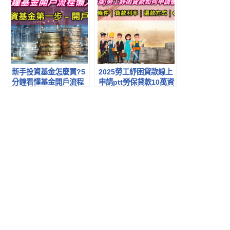
新手投資基金怎麼買?5
2025勞工紓困貸款線上
分鐘看懂基金開戶流程
申請ptt勞保貸款10萬資
超詳細圖文教學
格.還款查詢