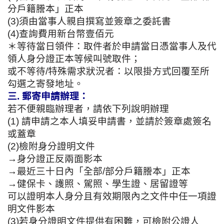
分戶籍謄本」正本
(3)須由當事人親自撰寫並簽章之委託書
(4)查詢費用新台幣壹佰元
＊等待當日領件：取件者於申請當日憑當事人及代
領人身分證正本等候叫號取件；
或不等待/特殊需求狀況者：以限掛方式回覆至所
勾選之寄發地址。
三. 郵寄申請辦理：
若不便親臨辦理者，請依下列說明辦理
(1) 請申請之本人填妥申請書，並請於簽章處簽名
或蓋章
(2)檢附身分證明文件
→身分證正反兩面影本
→最近三十日內「全部/部分戶籍謄本」正本
→健保卡、護照、駕照、學生證、居留證等
可以證明本人身分且有效期限內之文件中任一項證
明文件影本
(3)若身分證明文件提供有困難，可檢附公證人