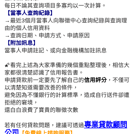
每日不論其查詢項目多寡均以一次計算。
【當事人查詢紀錄】
→最近3個月當事人向聯徵中心查詢紀錄與查詢理
由的個人信用資料
→查詢日期、申請方式、申請原因
【附加訊息】
當事人申請註記、或向金融機構加註訊息
🌠看完上述為大家準備的幾個重點整理後，
相信大
家都很清楚認識了信用報告書。
申請貸款前一定要先了解自己的
信用評分
，
不僅可
以清楚知道需要改善的條件，
避免因為不懂銀行的計算標準，
造成自行送件卻遭
拒絕的窘境，
還白白浪費了寶貴的聯徵次數
專業貸款顧問
若有任何貸款問題，建議
可透過
公司
【免費線上諮詢服務】