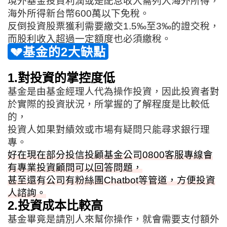
境外基金投資利潤或是配息收入需列入海外所得，
海外所得新台幣600萬以下免稅。
反倒投資股票獲利需要繳交1.5‰至3‰的證交稅，
而股利收入超過一定額度也必須繳稅。
💔基金的2大缺點
1.對投資的掌控度低
基金是由基金經理人代為操作投資，因此投資者對
於實際的投資狀況，所掌握的了解程度是比較低
的，
投資人如果對績效或市場有疑問只能尋求銀行理
專。
好在現在部分投信投顧基金公司0800客服專線會
有專業投資顧問可以回答問題，
甚至還有公司有粉絲團Chatbot等管道，方便投資
人諮詢。
2.投資成本比較高
基金畢竟是請別人來幫你操作，就會需要支付額外