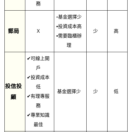
務
▪
基金選擇少
▪
投資成本高
郵局
Ｘ
少
高
▪
需要臨櫃辦
理
✔
可線上開
戶
✔
投資成本
投信投
低
基金選擇少
少
低
✔
有理專服
顧
務
✔
專業知識
最佳