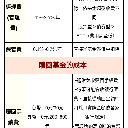
經理費
除，依基金類型收費不
(管理
1%~2.5%/年
同：
股票型＞債券型＞
費)
ETF（費用高至低）
保管費
0.1%~0.2%/年
直接從基金淨值中扣除
贖回基金的成本
▪
通常免收贖回手續費
▪
每筆可能會收銀行匯
費，直接從贖回金額中
台幣：0元/30元
扣除（實際金額依各家
贖回手
外幣：0元/200~800
銀行規定）
續費
元
▪
若您所約定贖回的台幣