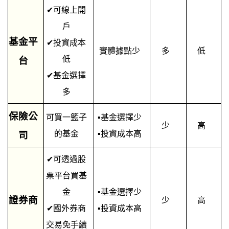
✔
可線上開
戶
基金平
✔
投資成本
實體據點少
多
低
低
台
✔
基金選擇
多
保險公
可買一籃子
▪
基金選擇少
少
高
的基金
▪
投資成本高
司
✔
可透過股
票平台買基
金
▪
基金選擇少
證券商
少
高
✔
國外券商
▪
投資成本高
交易免手續