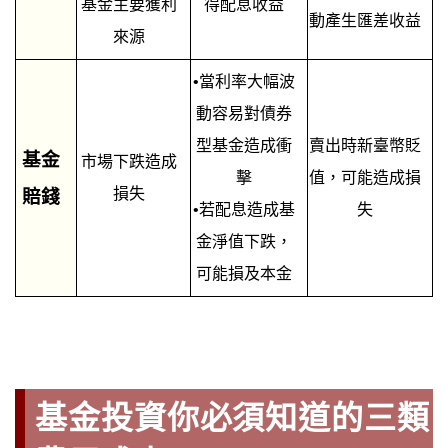
基金主要獲利
得配息收益
動產生匯差收益
來源
•當利率大幅波
動容易對債券
型基金造成衝
賣出時新臺幣貶
基金
市場下跌造成
擊
值，可能造成損
損失
賠錢
•若配息造成基
失
金淨值下跌，
可能損及本金
基金投資你必須知道的
三
類