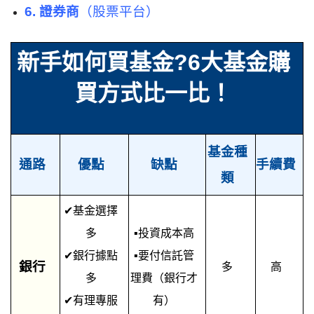
6. 證券商
（股票平台）
新手如何買基金?6大基金購
買方式比一比！
基金種
通路
優點
缺點
手續費
類
✔
基金選擇
多
▪
投資成本高
✔
銀行據點
▪
要付信託管
銀行
多
高
多
理費（銀行才
✔
有理專服
有）