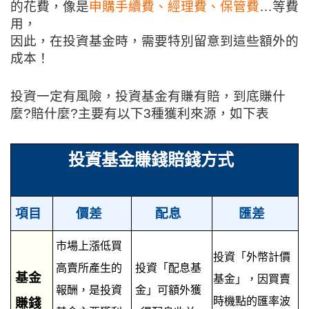
的花費，
像是
申購手續費、經理費、保管費
…等費
用，
因此，在投資基金時，需要特別留意到這些額外的
成本！
投資一定有風險，投資基金有賺有賠，到底賺什
麼?賠什麼?主要有以下3種獲利來源，如下表
投資基金賺錢賠錢方式
項目
價差
配息
匯差
市場上漲低買
投資「外幣計價
高賣所產生的
投資「配息基
基金
基金」，因買賣
報酬，是投資
金」可額外獲
時機點的匯率波
賺錢