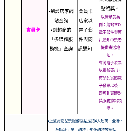
點領獎。
▪到該店家網
會員卡
以康是美為
站查詢
店家以
例：網站會以
會員卡
▪到超商的
電子郵
電子郵件與簡
「多媒體服
件與簡
訊通知中獎者
提供寄送地
務機」查詢
訊通知
址，
會將電子發票
以掛號寄出，
待領到實體電
子發票以後，
即可到實體對
獎服務據點領
獎。
▪上述實體兌獎服務據點是指4大超商、全聯、
美聯社、第一銀行、彰化銀行等地點