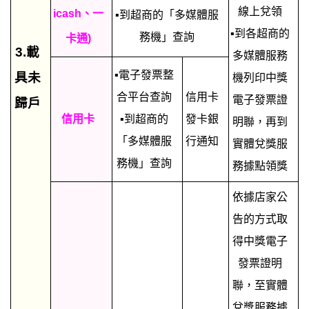
線上兌領
icash、一
▪到超商的「多媒體服
▪到各超商的
務機」查詢
卡通)
3.載
多媒體服務
▪電子發票整
具未
機列印中獎
合平台查詢
信用卡
電子發票證
歸戶
信用卡
▪到超商的
發卡銀
明聯，再到
「多媒體服
行通知
實體兌獎服
務機」查詢
務據點領獎
依據店家公
告的方式取
得中獎電子
發票證明
聯，至實體
兌獎服務據