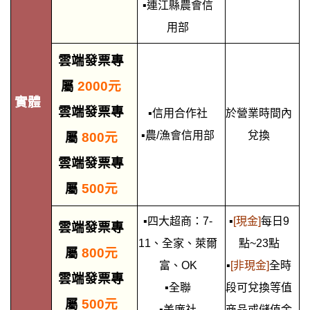
▪連江縣農會信
用部
雲端發票專
屬
2000元
實體
雲端發票專
▪信用合作社
於營業時間內
▪農/漁會信用部
兌換
屬
800元
雲端發票專
屬
500元
▪四大超商：7-
▪
[現金]
每日9
雲端發票專
11、全家、萊爾
點~23點
屬
800元
富、OK
▪
[非現金]
全時
雲端發票專
▪全聯
段可兌換等值
屬
500元
▪美廉社
商品或儲值金