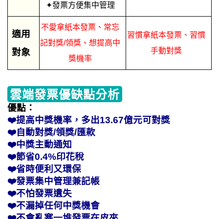
✦發票方便集中管理
不愛拿紙本發票、常忘
適用
習慣拿紙本發票、習慣
記對獎/領獎、想提高中
手動對獎
對象
獎機率
雲端發票優缺點分析
優點：
❤️提高中獎機率，多出13.67億元可對獎
❤️自動對獎/領獎/匯款
❤️中獎主動通知
❤️節省0.4%印花稅
❤️省時便利又環保
❤️發票集中管理兼記帳
❤️不怕發票遺失
❤️不漏掉任何中獎機會
❤️不會亂塞一堆發票在皮夾