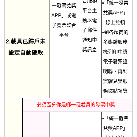
合服務
▪「統一發票
一發票兌獎
平台主
兌獎APP」
APP」或電
動以電
線上兌領
子發票整合
子郵件
▪到各超商的
平台
通知中
2.載具已歸戶未
多媒體服務
獎訊息
機列印中獎
設定自動匯款
電子發票證
明聯，再到
實體兌獎服
務據點領獎
必須區分你是哪一種載具的發票中獎
▪「統一發票
兌獎APP」