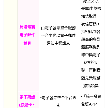
線上兌領
▪點擊中獎通
知信取得一
次信密碼，
跨境電商
由電子發票整合服務
持密碼到各
電子郵件
平台主動以電子郵件
超商的多媒
通知中獎訊息
載具
體服務機列
印中獎電子
發票證明
聯，再到實
體兌獎服務
據點領獎
▪「統一發票
電子票證
▪電子發票整合平台查
兌獎APP」
(悠遊卡、
詢