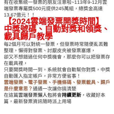
有在收集統一發票的朋友注意啦~113年9-12月雲
端發票專屬獎500元提供245萬組，總獎金高達
13.67億元！！
【2024雲端發票開獎時間】
中獎號碼、自動對獎和領獎、
載具歸戶教學
每2個月可以對統一發票，但發票時常隨便亂丟難
整理，懶得對發票、討厭皮夾被發票塞爆，
卻又不想錯過任何中獎機會，那麼你可以把發票存
在載具裡，
只要開獎時間一到，系統就會自動幫你對獎，中獎
自動匯入指定帳戶，非常方便省事！
雲端發票、電子發票、手機條碼、發票載具、歸戶
是什麼意思？
通通一次讓你搞清楚
在這篇
雲端發票懶人包
將會
持續更新
，收藏好本
篇，最新發票資訊隨時派上用場